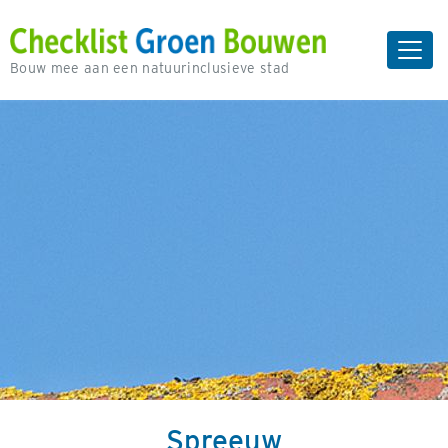
Bouw mee aan een natuurinclusieve stad
Spreeuw