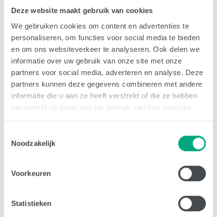
Waarmee helpt u deze soort?
Deze website maakt gebruik van cookies
Het aanbieden van nestgelegenheid is een
We gebruiken cookies om content en advertenties te
belangrijke beschermingsmaatregel voor
personaliseren, om functies voor social media te bieden
spreeuwen. Denk aan nestkasten in bomen of
en om ons websiteverkeer te analyseren. Ook delen we
ouderwetse spreeuwenpotten tegen de gevel.
informatie over uw gebruik van onze site met onze
Golfbanen en voetbalverenigingen kunnen de hulp
partners voor social media, adverteren en analyse. Deze
inroepen van spreeuwen in het bestrijden van
partners kunnen deze gegevens combineren met andere
emelten die de grasmat kaal vreten. Plaats
informatie die u aan ze heeft verstrekt of die ze hebben
daarvoor nestkasten op het terrein.
verzameld op basis van uw gebruik van hun services.
Spreeuwen profiteren ook van tuinen, openbaar
groen en groene daken. Behoud oude bomen voor
Toestemmingsselectie
nestholtes (en fijne rustplek en uitkijk) en
Noodzakelijk
bloemrijke bermen en veldjes, waar ze naar eten
kunnen zoeken.
Voorkeuren
Inventariseer ruimschoots voorafgaand aan bouw-
renovatie- en onderhoudswerkzaamheden of er
Statistieken
vogelnesten op de projectlocatie aanwezig zijn. Het