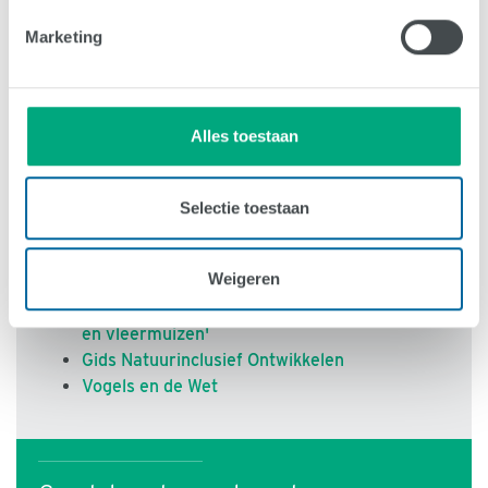
is namelijk wettelijk niet toegestaan deze te
verstoren. Zo kan je er in je planning vooraf
Marketing
rekening mee houden. Plan werkzaamheden op of
bij een bekende verblijfplaats buiten het
broedseizoen.
Alles toestaan
Meer informatie
Selectie toestaan
Spreeuw in online Vogelgids van
Vogelbescherming
Weigeren
Factsheet Stadsnatuur: Spreeuw
Brochure: 'Verbouwplannen? Denk aan vogels
en vleermuizen'
Gids Natuurinclusief Ontwikkelen
Vogels en de Wet