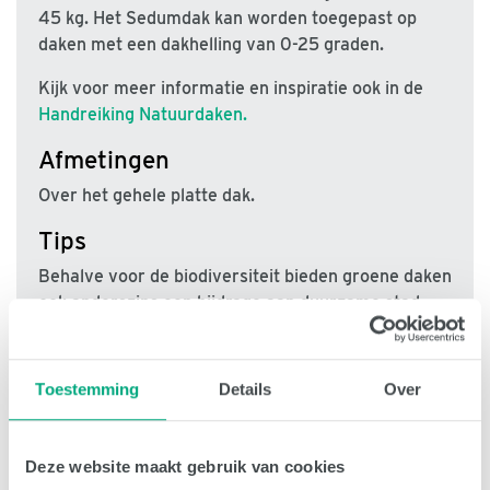
45 kg. Het Sedumdak kan worden toegepast op
daken met een dakhelling van 0-25 graden.
Kijk voor meer informatie en inspiratie ook in de
Handreiking Natuurdaken.
Afmetingen
Over het gehele platte dak.
Tips
Behalve voor de biodiversiteit bieden groene daken
ook anderszins een bijdrage aan duurzame stad,
zoals: waterberging, warmte-isolatie en reductie
stedelijke hitte-eilandeffect.
Toestemming
Details
Over
Meer info en waar te bestellen
Deze website maakt gebruik van cookies
Een Sedum dak kan worden besteld bij