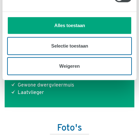
Groen vogeldak Sempergreen en Vivara-Pro
Hellend groendak
Schelpendak als broedplaats
Alles toestaan
Gerelateerde voorbeelden
Selectie toestaan
Groen dak op de winkel van Vogelbescherming
Groene bushaltes in Utrecht
Weigeren
Relevante soorten
Gewone dwergvleermuis
Laatvlieger
Foto's